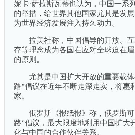
妮卡·萨拉斯瓦蒂也认为，中国一系
的举措，给世界其他国家尤其是发展
为世界经济发展注入持久动力。
拉美社称，中国倡导的开放、互
存等理念成为各国在应对全球迫在眉
的原则。
尤其是中国扩大开放的重要载体—
路”倡议在近年不断走深走实，将惠
家。
俄罗斯《报纸报》称，俄罗斯可以
路”倡议，最大限度地利用中国扩大
化与中国的合作伙伴关系。