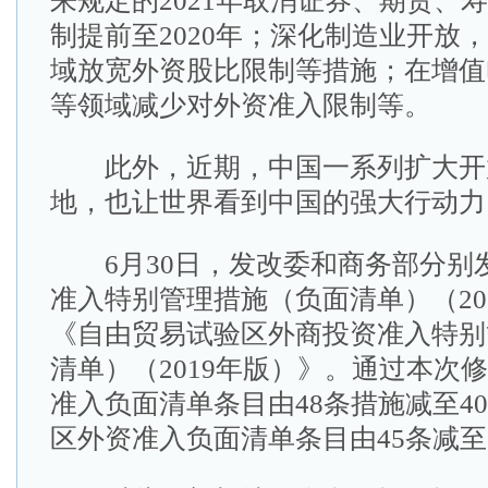
来规定的2021年取消证券、期货、
制提前至2020年；深化制造业开放
域放宽外资股比限制等措施；在增值
等领域减少对外资准入限制等。
此外，近期，中国一系列扩大开
地，也让世界看到中国的强大行动力
6月30日，发改委和商务部分别
准入特别管理措施（负面清单）（20
《自由贸易试验区外商投资准入特别
清单）（2019年版）》。通过本次
准入负面清单条目由48条措施减至4
区外资准入负面清单条目由45条减至