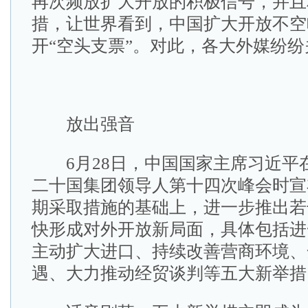
再次频放扩大开放的积极信号，并且
措，让世界看到，中国扩大开放不空
开“空头支票”。对此，各大外媒纷
放出强音
6月28日，中国国家主席习近平
二十国集团领导人第十四次峰会时宣
期采取措施的基础上，进一步推出若
快形成对外开放新局面，具体包括进
主动扩大进口、持续改善营商环境、
遇、大力推动经贸谈判等五大新举措