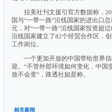
拉美社刊文援引官方数据称，201
国与“一带一路”沿线国家的进出口总
元，对“一带一路”沿线国家投资超过
沿线国家建立了82个经贸合作区，创
工作岗位。
一个更加开放的中国带给世界信
迎。“不管外部环境如何变化，中国
放不会变”，路透社如是称。
相关新闻