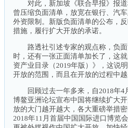
对此，新加坡《联合早报》报道
曾压缩负面清单，放宽在银行、汽车
外资限制。新版负面清单的公布，反
措施，履行扩大开放的承诺。
路透社引述专家的观点称，负面
时，还有一张正面清单加长了，这就
资产业目录（2019年版）》，这说
开放的范围，而且在开放的过程中越
回顾过去一年多来，自2018年4
博鳌亚洲论坛宣布中国将继续扩大开
放的大门越开越大，各大重磅举措密
2018年11月首届中国国际进口博览
更被外媒视作中国扩大开放、加快经