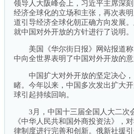
领导人大阪峰会上，习近平主席深刻
经济全球化的立场和主张，再次表明
道引导经济全球化朝正确方向发展。
就中国对外开放的方针进行了说明。
美国《华尔街日报》网站报道称
中向全世界表明了中国对外开放的意
中国扩大对外开放的坚定决心，
睹。今年以来，中国多次发出扩大开
球引起持续回响。
3月，中国十三届全国人大二次
《中华人民共和国外商投资法》，对
律制度进行完善和创新。俄新社援引