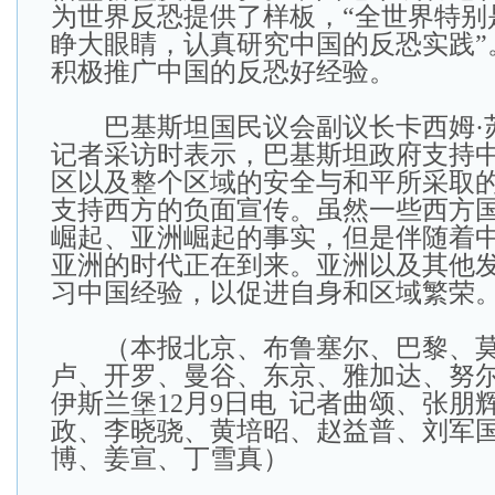
为世界反恐提供了样板，“全世界特别
睁大眼睛，认真研究中国的反恐实践”
积极推广中国的反恐好经验。
巴基斯坦国民议会副议长卡西姆·
记者采访时表示，巴基斯坦政府支持
区以及整个区域的安全与和平所采取
支持西方的负面宣传。虽然一些西方
崛起、亚洲崛起的事实，但是伴随着
亚洲的时代正在到来。亚洲以及其他
习中国经验，以促进自身和区域繁荣
（本报北京、布鲁塞尔、巴黎、莫
卢、开罗、曼谷、东京、雅加达、努
伊斯兰堡12月9日电 记者曲颂、张朋
政、李晓骁、黄培昭、赵益普、刘军
博、姜宣、丁雪真）