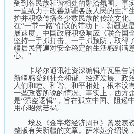
受到各民族和谐相处的融洽氛围。事
一直致力于改善新疆各族人民的生产
护并积极传播各少数民族的传统文化
在“一带一路”倡议的带动下，新疆更
展速度。中国政府积极响应《联合国
坚持一手抓打击、一手抓预防，取得了
疆居民普遍对安全稳定的生活感到满
心。”
卡塔尔通讯社资深编辑库瓦里告诉
新疆感受到社会和谐、经济发展、政
人们和睦、和谐、和平相处，根本没
一些政客所说的情况。事实上，西方
是“强盗逻辑”，旨在孤立中国、阻遏
用心昭然若揭。
埃及《金字塔经济周刊》曾发表资
整版有关新疆的文章。萨米娅介绍说