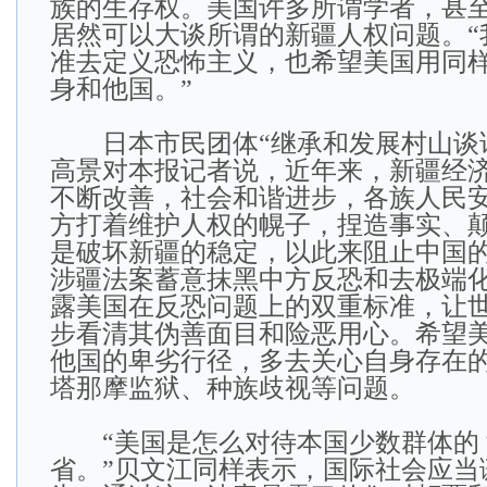
族的生存权。美国许多所谓学者，甚
居然可以大谈所谓的新疆人权问题。“
准去定义恐怖主义，也希望美国用同
身和他国。”
日本市民团体“继承和发展村山谈话
高景对本报记者说，近年来，新疆经
不断改善，社会和谐进步，各族人民
方打着维护人权的幌子，捏造事实、
是破坏新疆的稳定，以此来阻止中国
涉疆法案蓄意抹黑中方反恐和去极端
露美国在反恐问题上的双重标准，让
步看清其伪善面目和险恶用心。希望
他国的卑劣行径，多去关心自身存在
塔那摩监狱、种族歧视等问题。
“美国是怎么对待本国少数群体的
省。”贝文江同样表示，国际社会应当