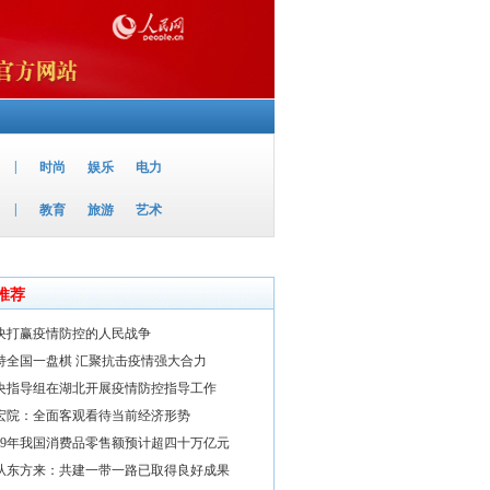
|
时尚
娱乐
电力
|
教育
旅游
艺术
推荐
决打赢疫情防控的人民战争
持全国一盘棋 汇聚抗击疫情强大合力
央指导组在湖北开展疫情防控指导工作
宏院：全面客观看待当前经济形势
019年我国消费品零售额预计超四十万亿元
从东方来：共建一带一路已取得良好成果