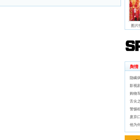
图片
舆情
隐瞒
影视
购物
舌尖之
警惕
废弃口
他为