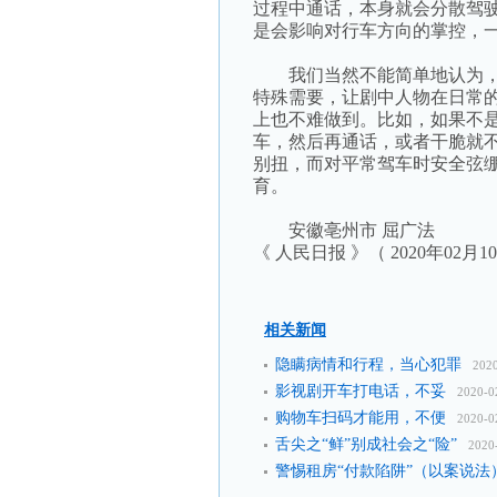
过程中通话，本身就会分散驾
是会影响对行车方向的掌控，
我们当然不能简单地认为，
特殊需要，让剧中人物在日常
上也不难做到。比如，如果不
车，然后再通话，或者干脆就
别扭，而对平常驾车时安全弦
育。
安徽亳州市 屈广法
《 人民日报 》（ 2020年02月1
相关新闻
隐瞒病情和行程，当心犯罪
202
影视剧开车打电话，不妥
2020-0
购物车扫码才能用，不便
2020-0
舌尖之“鲜”别成社会之“险”
2020
警惕租房“付款陷阱”（以案说法