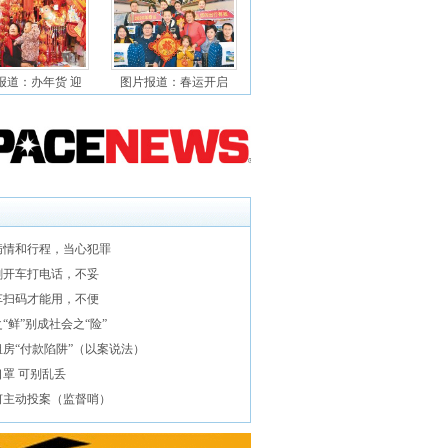
报道：办年货 迎
图片报道：春运开启
病情和行程，当心犯罪
剧开车打电话，不妥
车扫码才能用，不便
“鲜”别成社会之“险”
租房“付款陷阱”（以案说法）
罩 可别乱丢
何主动投案（监督哨）