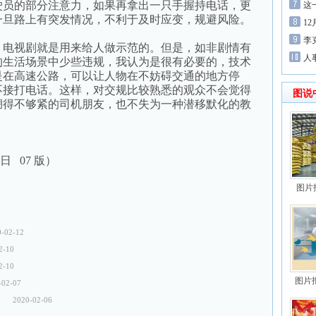
驶员的部分注意力，如果再拿出一只手握持电话，更
这
一旦路上有突发情况，不利于及时应变，规避风险。
1
李
电视剧就是用来给人做示范的。但是，如非剧情有
人
的生活场景中少些违规，我认为是很有必要的，技术
是在高速公路，可以让人物在不妨碍交通的地方停
不接打电话。这样，对交规比较熟悉的观众不会觉得
图说
绷得不够紧的司机朋友，也不失为一种潜移默化的教
0日 07 版）
图片
0-02-12
2-10
2-10
图片
-02-07
）
2020-02-06