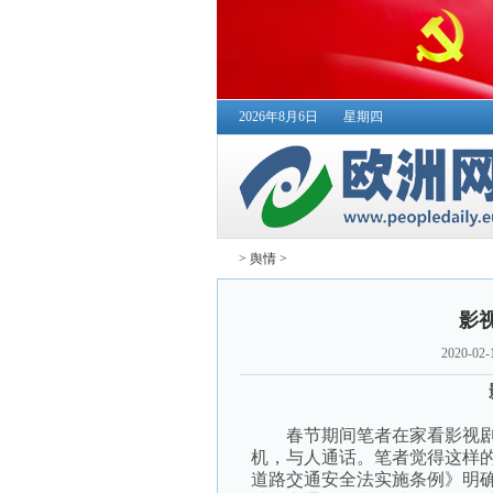
2026年8月6日
星期四
>
舆情
>
影
2020-02-
影
春节期间笔者在家看影视剧
机，与人通话。笔者觉得这样
道路交通安全法实施条例》明