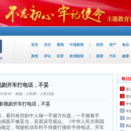
|
首页
关注
要闻
中国新闻
经济
房产
食品
|
舆情
评论
体育
欧洲新闻
新股
汽车
健康
每日
视剧开车打电话，不妥
坚
10 08:49
来源：人民网－人民日报
坚
视剧开车打电话，不妥
中
中
，看到有些剧中人物一手握方向盘，一手握着手
2
的画面不够妥当，容易误导观众。《中华人民共和国
风
确规定，驾驶机动车时不得拨打接听手持电话。开车