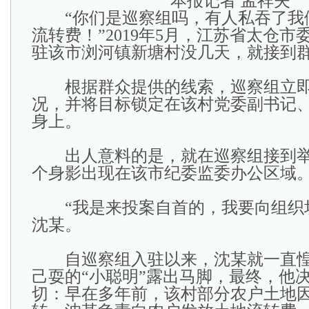
本报记者 孟祥夫
“你们是巡察组吗，有人私吞了我
流转费！”2019年5月，江苏省太仓
驻该市浏河镇新塘村没几天，就接到
根据群众提供的线索，巡察组立即
况，并将目标锁定在该村党委副书记
身上。
出人意料的是，就在巡察组接到举
个身影出现在该市纪委监委办公区域
“我是来投案自首的，我要向组织坦
沈某。
自巡察组入驻以来，沈某就一直惶
己耍的“小聪明”露出马脚，最终，他
切：早在多年前，该村部分农户土地