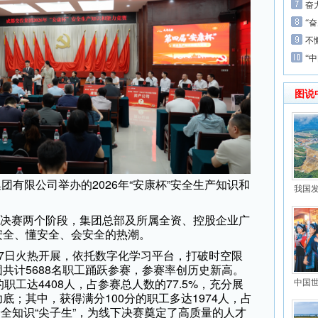
奋
“
不
“
图说
团有限公司举办的2026年“安康杯”安全生产知识和
我国
决赛两个阶段，集团总部及所属全资、控股企业广
安全、懂安全、会安全的热潮。
月17日火热开展，依托数字化学习平台，打破时空限
共计5688名职工踊跃参赛，参赛率创历史新高。
职工达4408人，占参赛总人数的77.5%，充分展
中国
底；其中，获得满分100分的职工多达1974人，占
安全知识“尖子生”，为线下决赛奠定了高质量的人才