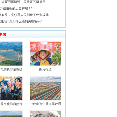
力谱写强国建设、民族复兴新篇章
奋力创造新的历史辉煌！”
懈奋斗，党领导人民创造了伟大成就
中国共产党为什么能的关键密码”
中国
发电装机容量突破
图片报道
世界文化和自然遗
中欧班列中通道累计通