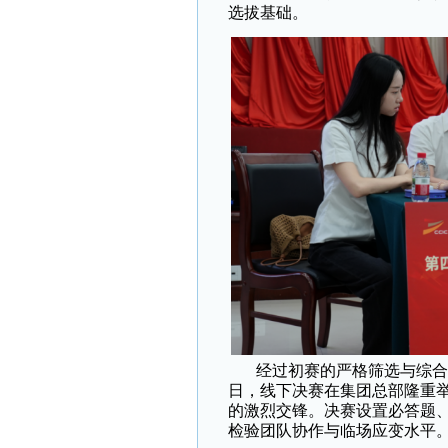
选拔基础。
经过初赛的严格筛选与综合
日，线下决赛在集团总部隆重
的激烈交锋。决赛设置必答题
检验团队协作与临场应变水平