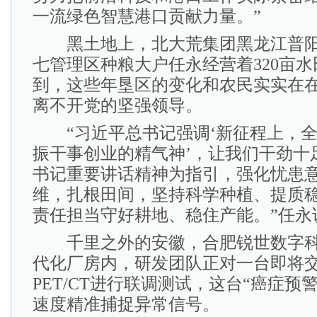
一流绿色智慧港口贡献力量。”
黑土地上，北大荒集团黑龙江普阳
七管理区种粮大户任永经营着320亩
到，这些年垦区的变化和农民实实在
离不开党的坚强领导。
“习近平总书记强调‘新征程上，全
振干事创业的精气神’，让我们干劲十
书记重要讲话精神为指引，强化忧患
维，扎根田间，坚持科学种植、提质
责任担当守好耕地、稳住产能。”任永
千里之外的安徽，合肥锐世数字科
代化厂房内，研发团队正对一台即将
PET/CT进行联调测试，这台“癌症预
速度精准捕捉异常信号。