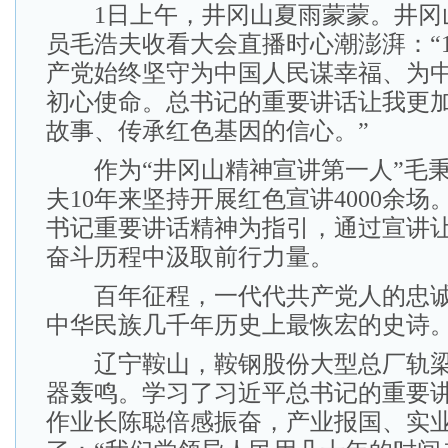
1日上午，井冈山夏雨蒙蒙。井冈
员毛浩夫收看大会直播时心潮澎湃：“1
产党始终坚守为中国人民谋幸福、为
初心使命。总书记的重要讲话让我更
故事、传承红色基因的信心。”
作为“井冈山精神宣讲第一人”毛秉
夫10年来坚持开展红色宣讲4000余
书记重要讲话精神为指引，通过宣讲
奋斗历程中汲取前行力量。
百年征程，一代代共产党人的忠诚
中华民族几千年历史上最恢宏的史诗
辽宁鞍山，鞍钢股份大型总厂轨梁
器轰鸣。学习了习近平总书记的重要
作业长陈聪倍感振奋，产业报国、实