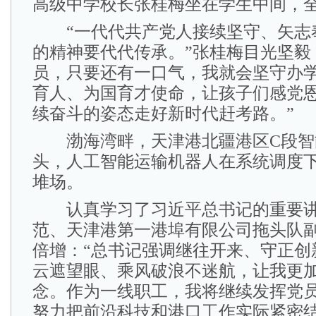
高级中学校长张桂梅坐在学生中间，
“一代代共产党人接续坚守、矢志
的精神要代代传承。”张桂梅目光坚毅
员，只要还有一口气，我就会坚守办
育人、为国育才使命，让孩子们感党
续奋斗的姿态走好新时代赶考路。”
渤海湾畔，天津港北疆港区C段智
头，人工智能运输机器人在系统调度
堆场。
认真学习了习近平总书记的重要讲
范、天津港第一港埠有限公司拖头队
倍增：“总书记强调继往开来、守正创
云遮望眼、乘风破浪不迷航，让我更
念。作为一线职工，我将继续发挥党
努力把前沿科技和港口工作实际紧密