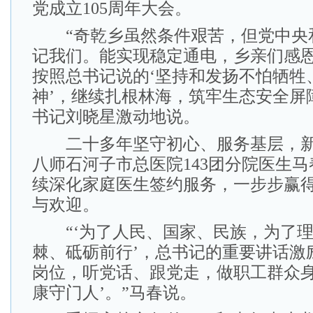
党成立105周年大会。
“奇乾乡虽然条件艰苦，但党中央
记我们。能实现稳定通电，乡亲们感
按照总书记说的‘坚持和发扬不怕牺牲
神’，继续扎根林海，筑牢生态安全屏
书记刘晓星激动地说。
二十多年坚守初心、服务基层，新
八师石河子市总医院143团分院医生
续深化家庭医生签约服务，一步步赢
与欢迎。
“‘为了人民、国家、民族，为了理
棘、砥砺前行’，总书记的重要讲话激
岗位，听党话、跟党走，做职工群众身
康守门人’。”马春说。