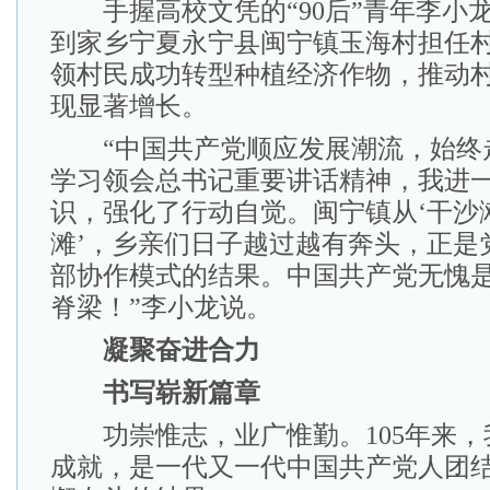
手握高校文凭的“90后”青年李小
到家乡宁夏永宁县闽宁镇玉海村担任
领村民成功转型种植经济作物，推动
现显著增长。
“中国共产党顺应发展潮流，始终
学习领会总书记重要讲话精神，我进
识，强化了行动自觉。闽宁镇从‘干沙滩
滩’，乡亲们日子越过越有奔头，正是
部协作模式的结果。中国共产党无愧
脊梁！”李小龙说。
凝聚奋进合力
书写崭新篇章
功崇惟志，业广惟勤。105年来，
成就，是一代又一代中国共产党人团