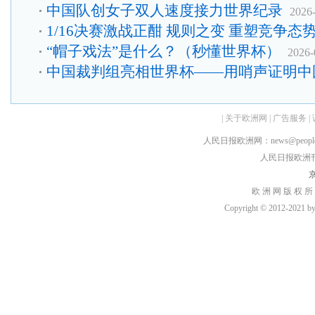
中国队创女子双人速度接力世界纪录
2026
1/16决赛激战正酣 规则之变 重塑竞争态
“帽子戏法”是什么？（秒懂世界杯）
2026-
中国裁判组亮相世界杯——用哨声证明中
|
关于欧洲网
|
广告服务
|
人民日报欧洲网：news@peopledai
人民日报欧洲刊：rmr
京
欧 洲 网 版 权 所
Copyright © 2012-2021 by h