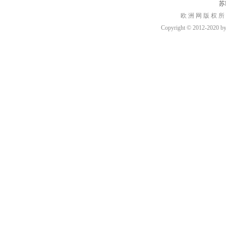
苏I
欧 洲 网 版 权 所
Copyright © 2012-2020 by h