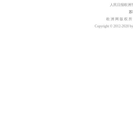
人民日报欧洲刊：rmr
苏I
欧 洲 网 版 权 所
Copyright © 2012-2020 by h