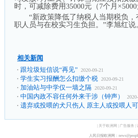
时，可减除费用35000元（7个月×500
“新政策降低了纳税人当期税负，
职人员与在校实习生负担。”李旭红说
相关新闻
跟垃圾短信说“再见”
2020-09-21
学生实习报酬怎么扣缴个税
2020-09-21
加油站与中学仅一墙之隔
2020-09-21
中国内政不容任何外来干涉（钟声）
2020
遗弃或投喂的犬只伤人 原主人或投喂人
|
关于欧洲网
|
广告服务
|
人民日报欧洲网：news@peopledai