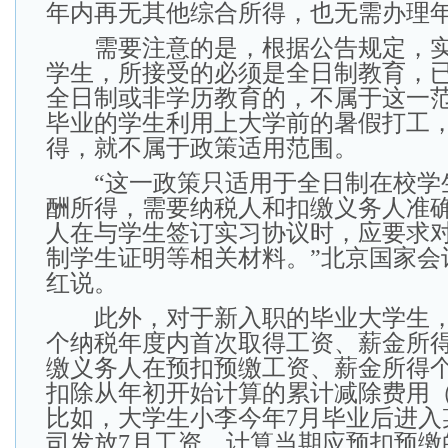
年内再无其他综合所得，也无需办理
需要注意的是，根据公告规定，实
学生，所接受的必须是全日制教育，
全日制或非学历教育的，不属于这一
毕业的学生利用上大学前的暑假打工
得，就不属于政策适用范围。
“这一政策只适用于全日制在校学
酬所得，需要纳税人和扣缴义务人准
人在与学生签订实习协议时，应要求
制学生证明等相关材料。”北京国家会
红说。
此外，对于新入职的毕业大学生，
个纳税年度内首次取得工资、薪金所
缴义务人在预扣预缴工资、薪金所得
扣除从年初开始计算的累计减除费用（5
比如，大学生小李今年7月毕业后进入
司发放7月工资、计算当期应预扣预缴