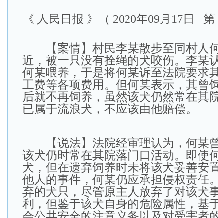
《 人民日报 》（ 2020年09月17日 第 
【案情】村民李某散步至同村人何
近，被一只没有拴绳的犬咬伤。李某
何某喂养，于是将何某诉至法院要求
工费等各项费用。但何某表示，其曾
后就不再饲养，虽然该犬仍然常在其
已属于流浪犬，不应该由他赔偿。
【说法】法院经审理认为，何某曾
该犬仍时常在其院落门口活动。即使
犬，但在遗弃饲养时未将该犬妥善安
他人的事件，何某仍应承担侵权责任
弃的犬只，尽管原主人放弃了对该犬
利，但鉴于该犬自身的危险属性，基
会公共安全的注意义务以及对受害者