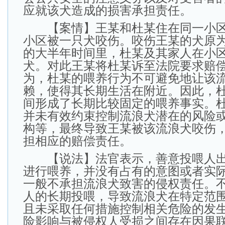
应就该犬造成的损害承担责任。
【案情】王某和杜某住在同一小区
小区被一只犬咬伤。咬伤王某的犬原
的大半年时间里，杜某及其家人在小
犬。对此王某将杜某诉至法院要求赔
为，杜某的喂养行为不可避免地让该
赖，使得其长期生活在附近。因此，
间形成了长期比较固定的喂养事实。
并未有效约束控制流浪犬潜在的风险
构等，最终导致王某被该流浪犬咬伤
担相应的赔偿责任。
【说法】法官表示，善意投喂人出
进行喂养，并没有占有的意图或者实
一般不承担流浪犬致害的侵权责任。
人的长期投喂，导致流浪犬在特定范
且未采取任何措施控制相关危险的发
险影响与被侵权人受损之间存在因果