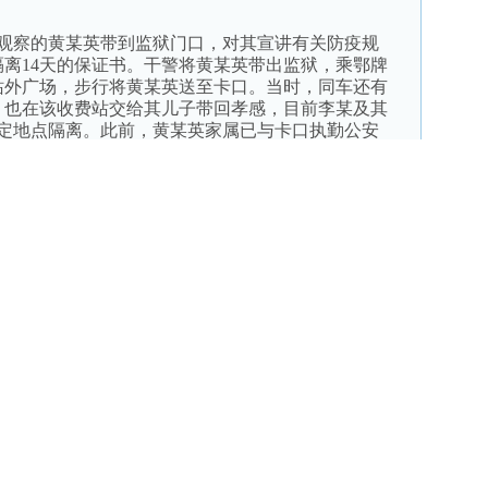
观察的黄某英带到监狱门口，对其宣讲有关防疫规
离14天的保证书。干警将黄某英带出监狱，乘鄂牌
站外广场，步行将黄某英送至卡口。当时，同车还有
，也在该收费站交给其儿子带回孝感，目前李某及其
指定地点隔离。此前，黄某英家属已与卡口执勤公安
。当时执勤的武汉市东西湖区公安分局长青街派出所
行查控职责，将其放行。
京牌私家车，于2月21日11时30分进入京港澳
24日黄某英被确诊为新冠肺炎。
件”虽然发生在武汉女子监狱，但根源在湖北省司
治意识、责任意识淡薄。对党中央决策部署理解不
于形式。没有对省监狱局所发文件进行严格审核把关
且在省委有关领导作出明确批示后，仍未及时纠正省
系统政策执行出现严重问题，与湖北省乃至全国疫情