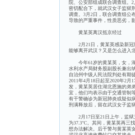
院、公安部组成联合调查组。2
密切配合下，就武汉女子监狱
调查。3月2日，联合调查组公
导致的严重事件，性质恶劣，
黄某英离汉抵京经过
2月21日，黄某英感染新冠
能够离开武汉？又是怎么进入
今年61岁的黄某英，女，湖
水利水产局财务股副股长兼出纳。
自治州中级人民法院判处有期徒
2011年4月18日起至2020年
发，黄某英居住湖北恩施的弟
宜，他们均表示由于交通管制
有干警确诊为新冠肺炎或疑似病
刑满释放后，留在武汉女子监
2月17日至21日上午，监狱为
为37.3°C。其间，黄某英
想办法解决。后干警与黄某英女
武汉北高速收费站口交其接走