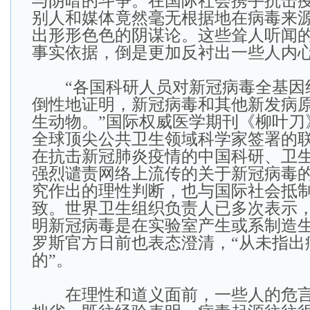
与阴暗的斗争。在国际社会携手抗击
别人和媒体竟然毫无根据地在病毒来
出形形色色的阴谋论。这些耸人听闻
事实依据，倒是更加反衬出一些人内
“各国科研人员对新冠病毒全基因
倒性地证明，新冠病毒和其他新发病
生动物。”国际权威医学期刊《柳叶刀
全球顶尖公共卫生领域科学家签署的
在抗击新冠肺炎疫情的中国科研、卫
强烈谴责网络上流传的关于新冠病毒
究作出的理性判断，也与国际社会抵
致。世界卫生组织负责人已多次表示
明新冠病毒是在实验室产生或系制造
罗斯官方日前也表态澄清，“从未指出
的”。
在理性和道义面前，一些人的危言