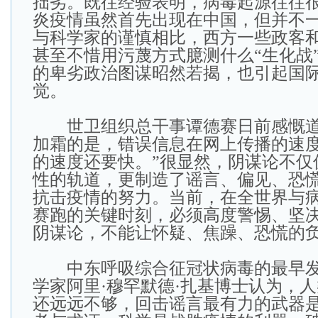
拙劣。既往经验表明，病毒起源往往
炎疫情虽然首先出现在中国，但并不
与科学家的谨慎相比，西方一些政客
甚至不惜用污蔑方式臆测什么“生化战
的卑劣政治图谋昭然若揭，也引起国
觉。
世卫组织总干事谭德赛日前感慨道
加霜的是，错误信息在网上传播的速
的速度还要快。”很显然，阴谋论不仅
性的轨道，更制造了谣言、偏见、恐
抗击疫情的努力。当前，在全世界与
赛跑的关键时刻，必须高度警惕、坚
阴谋论，不能让怀疑、焦躁、恐慌的
中东呼吸综合征冠状病毒的最早发
学家阿里·穆罕默德·扎基博士认为，
还远远不够，回击谣言最有力的武器