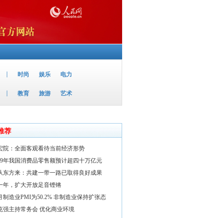
|
时尚
娱乐
电力
|
教育
旅游
艺术
推荐
宏院：全面客观看待当前经济形势
019年我国消费品零售额预计超四十万亿元
从东方来：共建一带一路已取得良好成果
一年，扩大开放足音铿锵
2月制造业PMI为50.2% 非制造业保持扩张态
克强主持常务会 优化商业环境