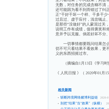
无数，对任务的完成含糊不清，
还可能因为看不到而错过了纠
正“干好干坏一个样、干多干少
过且过、虚于应付，浅尝辄止
是那些“没做好”的人蒙混过关
说明工作有成绩，值得褒奖和
意并予以克服。倘若好坏不分
一切事情都要既问结果怎么
切不可只看结果不看效果，更不
义的东西招摇过市。
（摘编自1月13日《学习时
《 人民日报 》（ 2020年01月1
相关新闻
斩断跨境网络赌博利益链
2020-0
别把“结果”当“效果”（纵横）
20