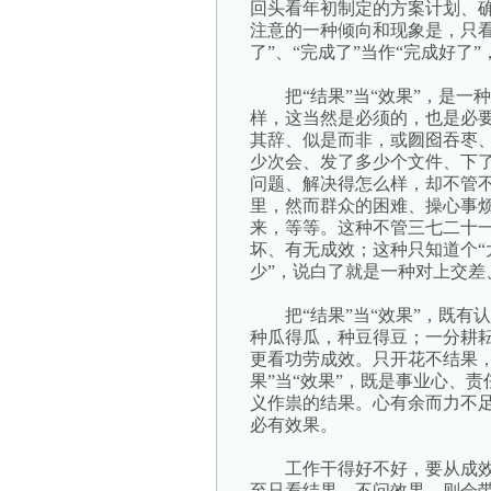
回头看年初制定的方案计划、
注意的一种倾向和现象是，只看重
了”、“完成了”当作“完成好了”
把“结果”当“效果”，是一种
样，这当然是必须的，也是必
其辞、似是而非，或囫囵吞枣
少次会、发了多少个文件、下
问题、解决得怎么样，却不管
里，然而群众的困难、操心事
来，等等。这种不管三七二十
坏、有无成效；这种只知道个“大概
少”，说白了就是一种对上交
把“结果”当“效果”，既有
种瓜得瓜，种豆得豆；一分耕
更看功劳成效。只开花不结果
果”当“效果”，既是事业心、
义作祟的结果。心有余而力不
必有效果。
工作干得好不好，要从成效中
至只看结果，不问效果，则会