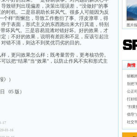
导致研判出现偏差，决策出现误差，“没做好”的事
正的时机。二是容易助长坏风气。很多人可能因为反
一个样”而懈怠，导致工作敷衍了事、浮皮潦草，得
、停于表面，形式主义的东西跑出来大行其道，特别
图片
，带坏风气。三是容易混淆对错好坏。好的效果，才
肯定；不好的效果，说明有差距和不足，应该引起注
、对错不清，则达不到奖优罚劣的目的。
样，更问效果怎么样；既考量苦劳，更考核功劳。
可以把“结果”当“效果”，以防止作风不实和形式主
舆情
斩断
报》）
别把“
5日 05 版）
公正
打好
“扫
倡导“
社交平
1-17
20-01-16