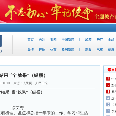
|
首页
关注
要闻
中国新闻
经济
房产
食品
|
舆情
评论
体育
欧洲新闻
新股
汽车
健康
每日
结果”当“效果”（纵横）
中
16 09:01
来源：人民网－人民日报
2
“结果”当“效果”（纵横）
风
这
1
徐文秀
李
着梳理、盘点和总结一年来的工作、学习和生活，