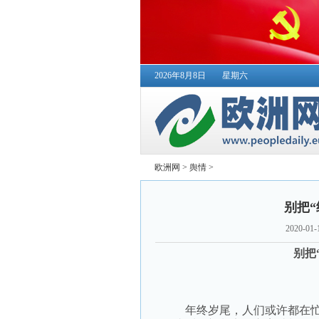
2026年8月8日
星期六
欧洲网
>
舆情
>
别把“
2020-01-
别把
年终岁尾，人们或许都在忙