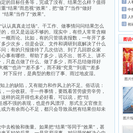
确定的目标任务等，完成了没有、结果怎么样？值得
人
“结果”而忽视“效果”，把“做了”当作“做好
中
，“结果”当作了“效果”。
人
祝
“认认真真走过场”。干工作、做事情问问结果怎么
要的，但又是远远不够的。现实中，有些人常常含糊
、一概而论。比如，有的只管填表报数，一年开了多
图说
了多少次乡，但是会议、文件和调研到底解决了什么
不问；有的只报接待了几次信访、到了几回群众家
烦心事有哪些、帮助了多少，说不出、答不上、讲不
一，只盘点做了什么、做了多少，而不总结做得好
”“也许”“差不多”，而不顾“究竟”“到底”“差多
差、对下应付，是典型的敷衍了事、雨过地皮湿。
图片
认知上的缺陷，又有能力和作风上的不足。俗话说：
耘，一分收获。干一件事情，要既看苦劳疲劳辛劳，
，这样的花开得也未必好看。可以说，把“结
责任感不强的表现，也是作风漂浮、形式主义官僚主
足或力有余而心不足，都只会导致虽然有结果但却未
图片
去检验和衡量。如果把“结果”等同于“效果”，甚
带来不好的后果。一是容易误事。对问题的解决心中