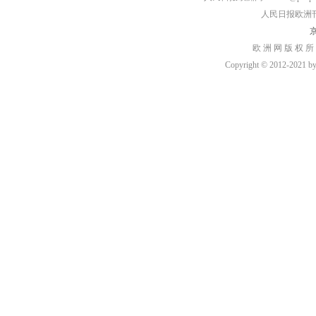
人民日报欧洲刊：rmr
京
欧 洲 网 版 权 所
Copyright © 2012-2021 by h