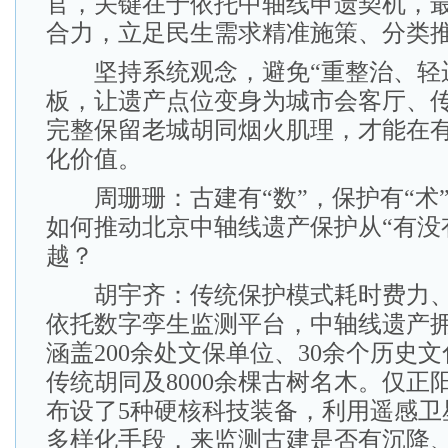
官，关键在于依托中轴线申遗契机，
合力，立足民生需求精准施策、分类
坚持系统观念，避免“重整治、轻运
板，让遗产点位变身为城市会客厅、
完整保留老城胡同烟火肌理，才能在
化价值。
周珊珊：古建有“数”，保护有“术
如何推动北京中轴线遗产保护从“有没有
越？
胡宇齐：传统保护模式耗时费力、
依托数字孪生监测平台，中轴线遗产拥
涵盖200余处文保单位、30余个历史
传统胡同及8000余棵古树名木。仅正
布设了5种硬核科技装备，利用遥感卫
多样化手段，来监测古建是否有沉降