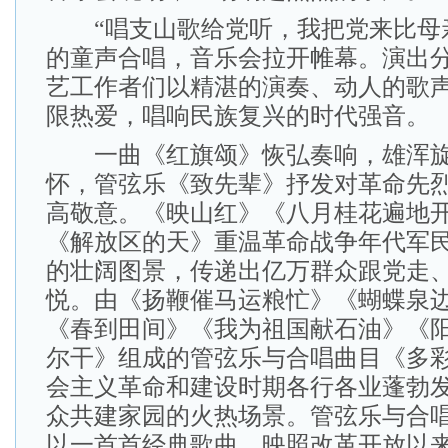
“唱支山歌给党听，我把党来比母亲
的童声合唱，音乐会拉开帷幕。演出
艺工作者们以精湛的演奏、动人的歌
限热爱，唱响民族复兴的时代强音。
一曲《红旗颂》恢弘奏响，雄浑旋
怀，管弦乐《致先辈》抒发对革命先
高敬意。《映山红》《八月桂花遍地
《解放区的天》重温革命战争年代军
的壮阔图景，传递出亿万群众跟党走
悦。由《扬鞭催马运粮忙》《蝴蝶泉
《春到田间》《我为祖国献石油》《
尔干》组成的管弦乐与合唱曲目《多
会主义革命和建设时期各行各业蓬勃
众共建家园的火热场景。管弦乐与合
以一首首经典歌曲，映照改革开放以