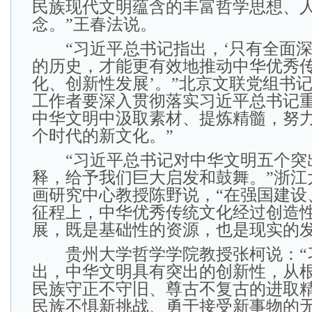
民族现代文明蕴含的丰富哲学思想、
念。”王春法说。
“习近平总书记指出，‘只有全面深
的历史，才能更有效地推动中华优秀
化、创新性发展’。”北京文联党组书记
工作者要深入贯彻落实习近平总书记
中华文明中汲取素材、提炼精髓，努
个时代的新文化。”
“习近平总书记对中华文明五个突
释，给予我们巨大启发和鼓舞。”浙江
画研究中心教授陈野说，“在强国建设
征程上，中华优秀传统文化经过创造
展，既是基础性的资源，也是现实的发
贵州大学哲学学院教授张柯说：“
出，中华文明具有突出的创新性，从
民族守正不守旧、尊古不复古的进取
民族不惧新挑战、勇于接受新事物的