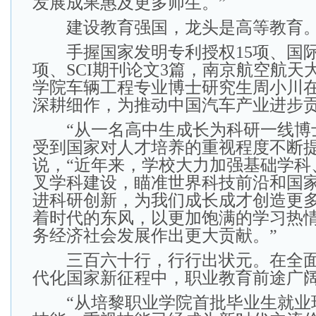
发展成果惠及更多师生。”
建设教育强国，龙头是高等教育
手握国家发明专利授权15项、国际
项、SCI期刊论文3篇，南京航空航天
学院车辆工程专业博士研究生周小川
深耕细作，为推动中国汽车产业进步
“从一名高中生成长为科研一线博
受到国家对人才培养的重视程度不断提
说，“近年来，学校大力加强基础学科
叉学科建设，瞄准世界科技前沿和国
进科研创新，为我们成长成才创造更
着时代的东风，以更加饱满的学习热
务经济社会发展作出更大贡献。”
三百六十行，行行出状元。在全面
代化国家新征程中，职业教育前途广
“从培黎职业学院首批毕业生就业