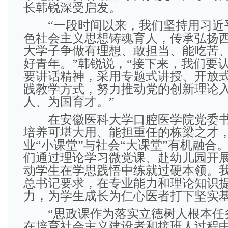
长韩锐深受启发。
“一段时间以来，我们坚持用习近
色社会主义思想铸魂育人，传承弘扬
大学子争做有理想、敢担当、能吃苦
好青年。”韩锐说，“接下来，我们要
要讲话精神，采用专题式讲授、开放
践教学方式，努力推动党的创新理论
人、为国育才。”
在安徽医科大学口腔医学院党委书
培养可堪大用、能担重任的栋梁之才
业“小课堂”与社会“大课堂”有机融合
们通过理论学习微党课、赴幼儿园开
动学生在学思践悟中练就过硬本领。
总书记要求，在专业能力和理论知识
力，为学生成长为仁心医者打下坚实基
“思政课作为落实立德树人根本任
在培育社会主义建设者和接班人过程