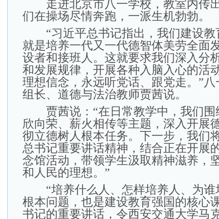
走进北京市八一学校，教室内传出
们在操场尽情奔跑，一派生机勃勃。
“习近平总书记指出，我们建设教
就是培养一代又一代德智体美劳全面
设者和接班人。这就要求我们深入分
和发展规律，开展各种入脑入心的活
理想信念，永远听党话、跟党走。”八
组长、道德与法治教师贾茜说。
贾茜说：“在日常教学中，我们围
欣向荣、薪火相传等主题，深入开展
彻立德树人根本任务。下一步，我们
总书记重要讲话精神，结合正在开展
念馆活动，带领学生汲取精神滋养，
和人民的理想。”
“培养什么人、怎样培养人、为谁
根本问题，也是建设教育强国的核心课
书记的重要讲话，令西安交通大学马