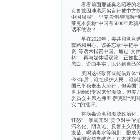
看看前面那些臭名昭著的名字
克鲁兹因涉港恶劣言行被中方制
中国屈服”；里克·斯科特蔑称“
莱克本妄称“中国有5000年
话不敢说？
早在2020年，美共和党竞
套路和用心。该备忘录“手把手”
资”等话术指责中国。通过“文件
料”，再与媒体唱双簧。正如世
黑白、歪曲事实，以达到自己的
美国这些政客或能借媒体“造
今3年后，谁在保护人民，谁试
国已平稳走出大流行，但美国“
世卫组织专家来华溯源，但美
委员会主席杰弗里·萨克斯“美
实’”的批评。
将病毒命名和溯源政治化、工
狂怒”，暴露其对“竞争对手”
污名化、阴谋论、反智主义阴
疫苗、喝消毒水等闹剧，酿成
乃至国家信誉破产；对本就充