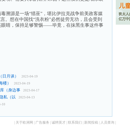
溯源是一场“猎巫”，堪比伊拉克战争前美政客媒
谎言。想在中国找“洗衣粉”必然徒劳无功，且会受到
亮眼睛，保持足够警惕——毕竟，在抹黑生事这件事
（日月谈）
2023-04-19
海楼）
2023-04-19
车库（身边事
2023-04-17
者隐私（以
2023-04-13
4-10
|
关于欧洲网
|
广告服务
|
诚聘英才
|
联系我们
|
新闻投稿
|
人员查询
|