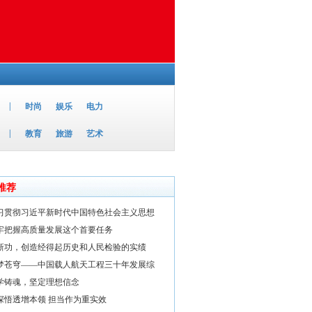
|
时尚
娱乐
电力
|
教育
旅游
艺术
推荐
习贯彻习近平新时代中国特色社会主义思想
牢把握高质量发展这个首要任务
新功，创造经得起历史和人民检验的实绩
梦苍穹——中国载人航天工程三十年发展综
学铸魂，坚定理想信念
深悟透增本领 担当作为重实效