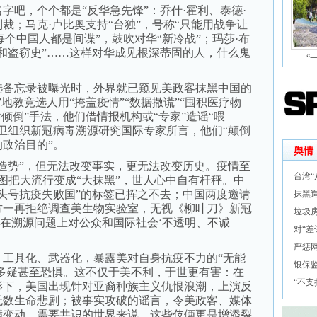
吧，个个都是“反华急先锋”：乔什·霍利、泰德·
裁；马克·卢比奥支持“台独”，号称“只能用战争让
每个中国人都是间谍”，鼓吹对华“新冷战”；玛莎·布
欺骗和盗窃史”……这样对华成见根深蒂固的人，什么鬼
“
选备忘录被曝光时，外界就已窥见美政客抹黑中国的
地教竞选人用“掩盖疫情”“数据撒谎”“囤积医疗物
倾倒”手法，他们借情报机构或“专家”造谣“喂
卫组织新冠病毒溯源研究国际专家所言，他们“颠倒
政治目的”。
舆情
势”，但无法改变事实，更无法改变历史。疫情至
台湾
图把大流行变成“大抹黑”，世人心中自有杆秤。中
头号抗疫失败国”的标签已挥之不去；中国两度邀请
抹黑
方一再拒绝调查美生物实验室，无视《柳叶刀》新冠
垃圾
国在溯源问题上对公众和国际社会‘不透明、不诚
对“差
严惩网
具化、武器化，暴露美对自身抗疫不力的“无能
银保监
的多疑甚至恐惧。这不仅于美不利，于世更有害：在
“不
影下，美国出现针对亚裔种族主义仇恨浪潮，上演反
无数生命悲剧；被事实攻破的谣言，令美政客、媒体
满变动、需要共识的世界来说，这些伎俩更是增添裂