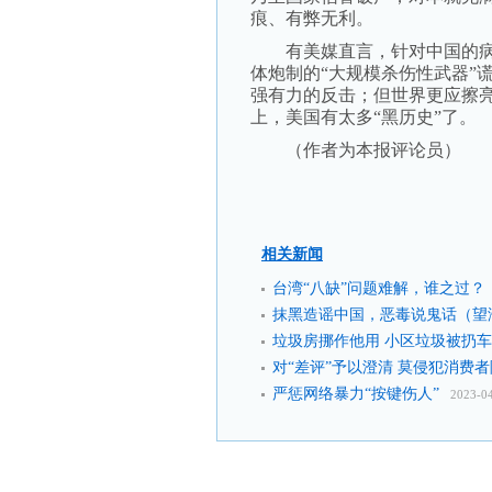
痕、有弊无利。
有美媒直言，针对中国的病毒
体炮制的“大规模杀伤性武器”
强有力的反击；但世界更应擦
上，美国有太多“黑历史”了。
（作者为本报评论员）
相关新闻
台湾“八缺”问题难解，谁之过？
抹黑造谣中国，恶毒说鬼话（望
垃圾房挪作他用 小区垃圾被扔
对“差评”予以澄清 莫侵犯消费
严惩网络暴力“按键伤人”
2023-0