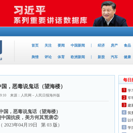
|
首页
关注
要闻
中国新闻
经济
房产
食品
|
舆情
评论
体育
欧洲新闻
新股
汽车
健康
每日
中国，恶毒说鬼话（望海楼）
学
9:10
来源：人民网－人民日报海外版
牢
建
中国，恶毒说鬼话（望海楼）
筑
蔑中国抗疫，美方何其荒唐②
以
2023年04月19日 第 03 版）
学