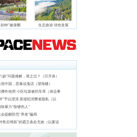
一刻钟”健身圈
生态旅游 绿色发展
“八缺”问题难解，谁之过？（日月谈）
造谣中国，恶毒说鬼话（望海楼）
房挪作他用 小区垃圾被扔车库（身边事
评”予以澄清 莫侵犯消费者隐私（以
络暴力“按键伤人”
会提醒防范“养老”骗局
支持售后维权”的霸王条款无效（以案说