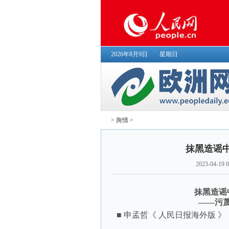
2026年8月9日
星期日
>
舆情
>
抹黑造谣
2023-04-19 0
抹黑造谣
——污
■ 申孟哲《 人民日报海外版 》（ 