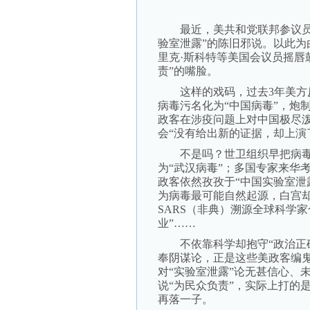
最近，美共和党联邦参议员乔
验室泄露”的陈旧邪说。以此为
里克·斯科特等美国会议员摇唇
责”的嘴脸。
这样的戏码，过去3年美方反
病毒污名化为“中国病毒”，炮
政客在涉疫问题上对中国极尽
会“没有给出新的证据，却上演
不是吗？世卫组织早把病毒命名
为“武汉病毒”；多国专家来华
政客依然孜孜于“中国实验室泄
为病毒最可能自然起源，白宫却要
SARS（非典）溯源全球科学家
业”……
不依靠科学却抱守“政治正确
奉阴谋论，正是这些美政客编鬼
对“实验室泄露”论无甚信心、
说“为民众负责”，实际上打的
再落一子。