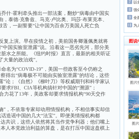
以
强
什·霍利牵头推出一部法案，翻炒“病毒由中国实
全
由，泰德·克鲁兹、马克·卢比奥、玛莎·布莱克本、
鼓舌，一副誓要“让中国为百余万美国人死亡负
为
复上演。早在疫情之初，美前国务卿蓬佩奥就将
图说
制“中国实验室泄露”说。沿着这一恶劣先河，部分美
泼脏水之所能。《纽约时报》直言，最新的相关听证
了大量的政治戏”。
为“COVID-19”，美国一些政客至今仍称之
考察得出“病毒极不可能由实验室泄露”的结论，这些
露”论；《自然》《柳叶刀》等权威期刊和科学家认
图片
求FBI、CIA等机构搞针对中国的“溯源”；
合力花了13年，美政客却要求情报机构“90天交作
”，不依靠专家却动用情报机构，不相信事实却信
话造谣中国的几大“法宝”。即便美情报机构都
未达共识，这些人依然将其当作党争利器；他们嘴上
图片
是本人本党政治利益的算盘，是在打压中国这盘棋上