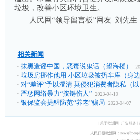
垃圾，改善小区环境卫生。
人民网“领导留言板”网友 刘先生
相关新闻
抹黑造谣中国，恶毒说鬼话（望海楼）
20
垃圾房挪作他用 小区垃圾被扔车库（身
对“差评”予以澄清 莫侵犯消费者隐私（以
严惩网络暴力“按键伤人”
2023-04-10
银保监会提醒防范“养老”骗局
2023-04-07
|
关于欧洲网
|
广告服务
|
人民日报欧洲网：news@peopledai