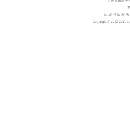
人民日报欧洲刊：rmr
京
欧 洲 网 版 权 所
Copyright © 2012-2021 by h