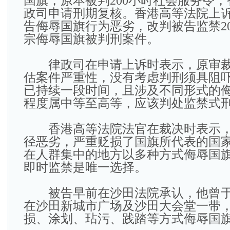
国旗，原本被判200小时社会服务令
政司申请刑期复核。香港高等法院上
告侮辱国旗行为恶劣，改判被告监禁2
宗侮辱国旗被判刑案件。
律政司在申请上诉时表示，原审裁
估案件严重性，没有考虑判刑须具阻
已持续一段时间，且涉及不同形式的
程度属中等至高等，应该判处监禁式
香港高等法院法官在裁决时表示，
径恶劣，严重贬损了国旗所代表的国
在人群集中的地方以多种方式侮辱国
即时监禁是唯一选择。
被告早前在沙田法院承认，他曾于20
在沙田新城市广场及沙田大会堂一带
损、涂划、玷污、践踏等方式侮辱国