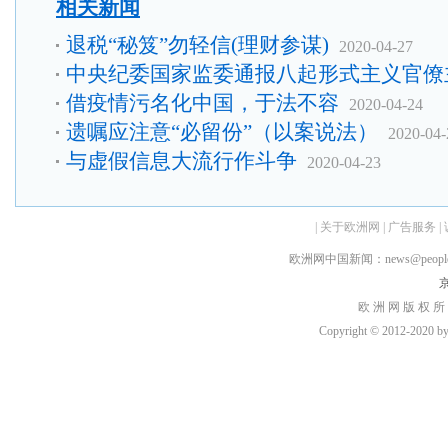
相关新闻
退税“秘笈”勿轻信(理财参谋)
2020-04-27
中央纪委国家监委通报八起形式主义官僚
借疫情污名化中国，于法不容
2020-04-24
遗嘱应注意“必留份”（以案说法）
2020-04-
与虚假信息大流行作斗争
2020-04-23
|
关于欧洲网
|
广告服务
|
欧洲网中国新闻：news@peopledai
京
欧 洲 网 版 权 所
Copyright © 2012-2020 by h