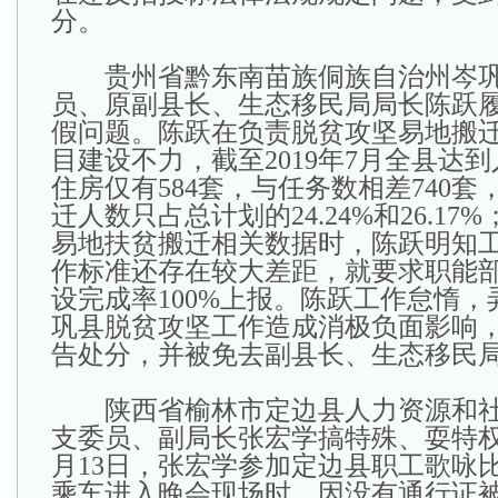
分。
贵州省黔东南苗族侗族自治州岑巩
员、原副县长、生态移民局局长陈跃
假问题。陈跃在负责脱贫攻坚易地搬
目建设不力，截至2019年7月全县达
住房仅有584套，与任务数相差740
迁人数只占总计划的24.24%和26.17
易地扶贫搬迁相关数据时，陈跃明知
作标准还存在较大差距，就要求职能
设完成率100%上报。陈跃工作怠惰
巩县脱贫攻坚工作造成消极负面影响
告处分，并被免去副县长、生态移民
陕西省榆林市定边县人力资源和社
支委员、副局长张宏学搞特殊、耍特权问
月13日，张宏学参加定边县职工歌咏
乘车进入晚会现场时，因没有通行证