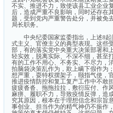
不实、推进不力，致使该县工业企业
后，造成严重不良影响，同时还存在
题，受到党内严重警告处分，并被免
局长职务。
中央纪委国家监委指出，上述8起
式主义、官僚主义的典型表现。这些
部，有的落实党中央重大决策部署和
轻实效，脱离实际、不深不细，甚至
有的工作不用心、不务实、不尽力，
拍脑袋决策乱作为，欺上瞒下假作为；
想严重，耍特权摆架子，颐指气使，
推进疫情防控和复工复产工作中不敢
疲疲沓沓、拖拖拉拉，敷衍应付、作
麻痹、履职不力，导致疫情反弹，造
究其原因，根本在于理想信念和宗旨
事创业、担当作为的精气神仍不振作