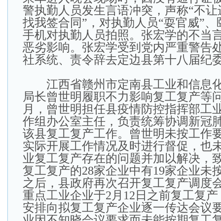
警执勤人员发生言语冲突，声称“不让
找我签合同”，对执勤人员“耍官威”
手机对执勤人员拍照。张宏学的不当
恶劣影响。张宏学受到党内严重警告
社系统、责令辞去定边县第十八届纪
江西省赣州市定南县工业和信息化
局长曾世明履职不力影响复工复产等问题
月，曾世明担任县疫情防控指挥部工
作组办公室主任，负责统筹协调新冠
该县复工复产工作。曾世明未按工作
实际开展工作情况及时进行督促，也
业复工复产存在的问题并加以解决，
复工复产的28家企业中有19家企业未
之后，县政府再次召开复工复产调度会
重点工业企业于2月12日之前复工复
安排向拟复工复产企业逐一传达会议要
业因不知晓会议要求而未能按期复工