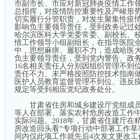
市副市长、市应对新冠肺炎疫情工作
总指挥，对疫情防控重要性及严峻形
切实履行分管职责，对发生聚集性疫
影响负主要领导责任，受到政务记过
哈尔滨医科大学党委常委、副校长、
情工作领导小组副组长，在指导医院
中，思想麻痹、履职不力，造成哈医
负主要领导责任，受到党内警告、政
16名相关责任人分别因组织管理不到
责任不力、未严格按照防控技术指南
医护人员教育监督管理不到位、违反
规定等受到相应党纪政务处分。
甘肃省住房和城乡建设厅党组成员
等人在部署、落实农村危房改造工作
实际问题。2018年，甘肃省住建厅在
房改造回头看”专项行动中部署工作草
间内仅此项工作就先后4次发文更改工