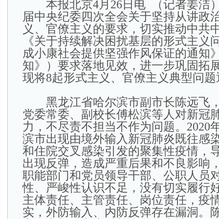
本报北京4月26日电 （记者姜洁
届中央纪委四次全会关于坚持从讲政
义、官僚主义的要求，切实推动中共
《关于持续解决困扰基层的形式主义
成小康社会提供坚强作风保证的通知
知》）要求落地见效，进一步巩固拓
现将8起形式主义、官僚主义典型问题
黑龙江省哈尔滨市副市长陈远飞，
党委常委、副校长傅松滨等人对新冠
力，不尽责不担当不作为问题。2020
滨市出现由境外输入新冠肺炎既往感
和住院交叉感染引发的聚集性疫情，
出现反弹，造成严重后果和不良影响
职能部门和党员领导干部、公职人员
性、严峻性认识不足，没有切实履行
主体责任、主管责任、岗位责任，疫
实，外防输入、内防反弹存在漏洞。