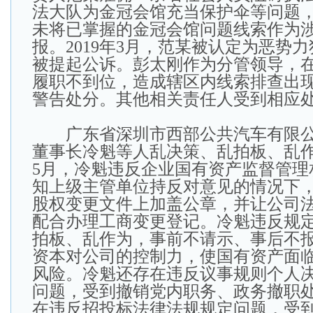
法大队为金冠会馆充当保护伞等问题
未将已掌握的金冠会馆问题线索作为
报。2019年3月，范某被认定为恶势
被提起公诉。彭太刚作为分管领导，
履职不到位，造成辖区内线索排查出
警告处分。其他相关责任人受到相应
广东省深圳市西部公共汽车有限公
董事长冷魁等人乱决策、乱拍板、乱作为
5月，冷魁违反企业国有资产监督管理
知上级主管单位持反对意见的情况下
股权变更文件上加盖公章，并让公司
配合办理工商变更登记。冷魁违反规
拍板、乱作为，事前不请示、事后不
资本对公司的控制力，使国有资产面
风险。冷魁还存在违反议事规则个人
问题，受到撤销党内职务、政务撤职
在违反招投标法律法规规定问题，受