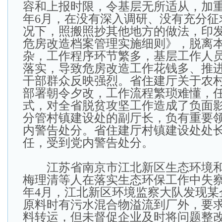
容和上报时限，令基层无所适从，加重基
年6月，在没有深入调研、没有充分征
况下，照搬照抄其他地方的做法，印
危房改造档案管理实施细则》，脱离
杂，工作程序环节繁多，基层工作人
落实，导致危房改造工作花钱多、推
干部群众反映强烈。省住建厅关于农
部署朝令夕改，工作流程繁琐难懂，
式，对全省脱贫攻坚工作造成了负面
分管村镇建设处的副厅长，负有重要
内警告处分。省住建厅村镇建设处处
任，受到党内警告处分。
江苏省南京市江北新区生态环境和
梅理清等人在落实生态环保工作中失察失
年4月，江北新区环境监察大队发现某
原料时有污水混合物溢流到厂外，要
料转运，但未督促企业及时将问题整