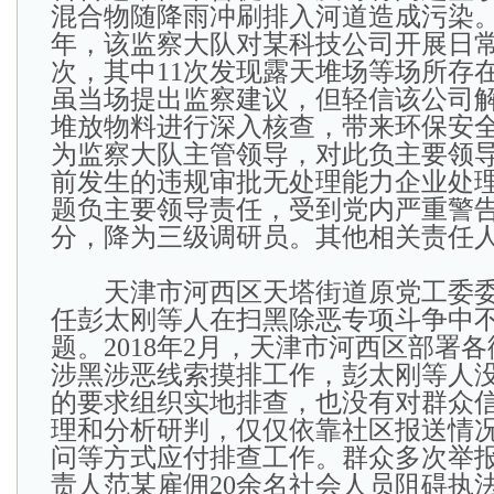
混合物随降雨冲刷排入河道造成污染。20
年，该监察大队对某科技公司开展日常
次，其中11次发现露天堆场等场所存
虽当场提出监察建议，但轻信该公司
堆放物料进行深入核查，带来环保安
为监察大队主管领导，对此负主要领
前发生的违规审批无处理能力企业处
题负主要领导责任，受到党内严重警
分，降为三级调研员。其他相关责任
天津市河西区天塔街道原党工委委
任彭太刚等人在扫黑除恶专项斗争中
题。2018年2月，天津市河西区部署
涉黑涉恶线索摸排工作，彭太刚等人
的要求组织实地排查，也没有对群众
理和分析研判，仅仅依靠社区报送情
问等方式应付排查工作。群众多次举
责人范某雇佣20余名社会人员阻碍执