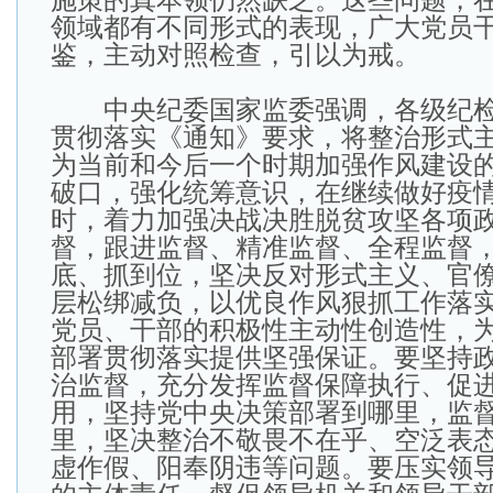
施策的真本领仍然缺乏。这些问题，
领域都有不同形式的表现，广大党员
鉴，主动对照检查，引以为戒。
中央纪委国家监委强调，各级纪检
贯彻落实《通知》要求，将整治形式
为当前和今后一个时期加强作风建设
破口，强化统筹意识，在继续做好疫
时，着力加强决战决胜脱贫攻坚各项
督，跟进监督、精准监督、全程监督
底、抓到位，坚决反对形式主义、官
层松绑减负，以优良作风狠抓工作落
党员、干部的积极性主动性创造性，
部署贯彻落实提供坚强保证。要坚持
治监督，充分发挥监督保障执行、促
用，坚持党中央决策部署到哪里，监
里，坚决整治不敬畏不在乎、空泛表
虚作假、阳奉阴违等问题。要压实领