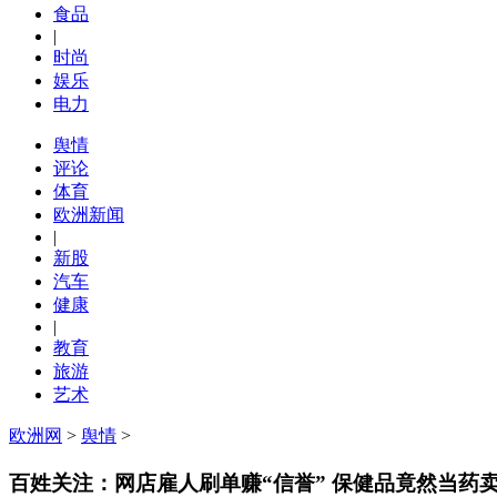
食品
|
时尚
娱乐
电力
舆情
评论
体育
欧洲新闻
|
新股
汽车
健康
|
教育
旅游
艺术
欧洲网
>
舆情
>
百姓关注：网店雇人刷单赚“信誉” 保健品竟然当药