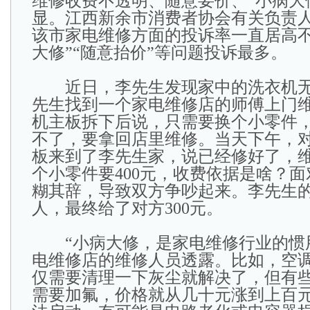
维修收费不透明、随意要价、“小病大
显。江西新余市消费者协会有关负责
该市家电维修方面的投诉率一直居高不
大修”“随意抬价”等问题投诉最多。
近日，李先生发现家中的洗衣机无
先生找到一个家电维修店的师傅上门
机主板拆下后说，只需要换个小零件
不了，要拿回店里维修。当天下午，
板来到了李先生家，说已经修好了，维
个小零件要400元，收费依据是啥？
糊其辞，导致双方争吵起来。李先生
人，最终给了对方300元。
“小病大修，是家电维修行业的惯用
电维修店的维修人员透露。比如，空
仅需要清理一下灰尘就解决了，但有
需要加氟，价格就从几十元涨到上百