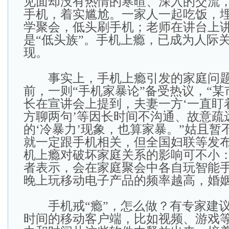
见面却没有热情的寒暄、深入的交流
手机，着实尴尬。一家人一起吃饭，
学聚会，低头刷手机；老师在讲台上
是“低头族”。手机上瘾，已成为人际
现。
事实上，手机上瘾引发的家庭问题
前，一则“手机家暴论”备受热议，“
长在宣讲会上提到，夫妻一方‘一直盯
方聊两句’等因长时间不沟通、故意疏
的‘冷暴力’现象，也算家暴。”姑且暂
就一定跟手机相关，但全国妇联等发
机上瘾对破坏家庭关系的影响可不小：4
者表示，会在家庭聚会中各自玩智能
晚上玩移动电子产品的频率越高，婚
手机戒“瘾”，怎么做？有专家建议
时间的移动客户端，比如视频、游戏