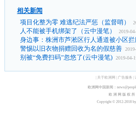
相关新闻
项目化整为零 难逃纪法严惩（监督哨）
2
人不能被手机绑架了（云中漫笔）
2019-04
身边事：株洲市芦淞区行人通道被小区拦
警惕以旧衣物捐赠回收为名的假慈善
2019
别被“免费扫码”忽悠了(云中漫笔)
2019-04-1
|
关于欧洲网
|
广告服务
|
欧洲网中国新闻：news@peopledai
欧 洲 网 版 权 所
Copyright © 2012-2018 by h