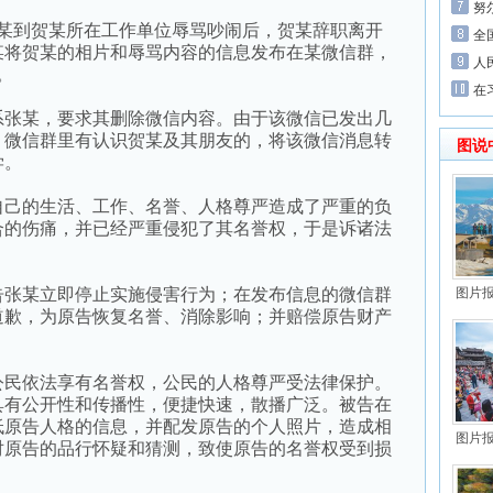
努
张某到贺某所在工作单位辱骂吵闹后，贺某辞职离开
全
，张某将贺某的相片和辱骂内容的信息发布在某微信群，
人
。
在
张某，要求其删除微信内容。由于该微信已发出几
。微信群里有认识贺某及其朋友的，将该微信消息转
图说
学。
己的生活、工作、名誉、人格尊严造成了严重的负
合的伤痛，并已经严重侵犯了其名誉权，于是诉诸法
张某立即停止实施侵害行为；在发布信息的微信群
图片
道歉，为原告恢复名誉、消除影响；并赔偿原告财产
。
民依法享有名誉权，公民的人格尊严受法律保护。
具有公开性和传播性，便捷快速，散播广泛。被告在
低原告人格的信息，并配发原告的个人照片，造成相
图片
对原告的品行怀疑和猜测，致使原告的名誉权受到损