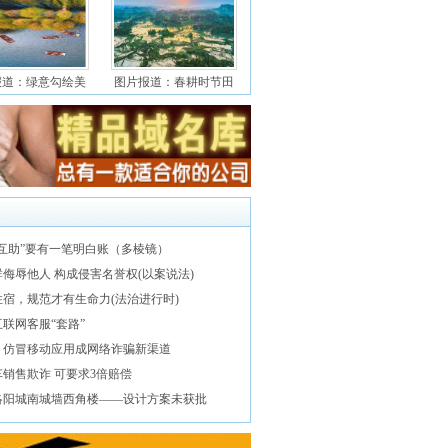
报道：绿意勾绘美
图片报道：春耕时节田
络互助”要有一笔明白账（多棱镜）
侮辱他人 构成侵害名誉权(以案说法)
住宿，规范才有生命力(法治进行时)
联网客服“套路”
、仿冒移动应用成网络诈骗新渠道
销售欺诈 可要求3倍赔偿
洛阳城南城墙西角楼——设计方案未获批