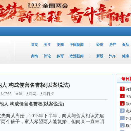
|
首页
关注
要闻
中国新闻
经济
房产
食品
|
舆情
评论
体育
欧洲新闻
新股
汽车
健康
每日
人 构成侵害名誉权(以案说法)
河
18 07:55
来源：人民网－人民日报
国
他人 构成侵害名誉权(以案说法)
做
意
夫向某离婚，2015年下半年，向某与贺某相识并建
外
育两个孩子，家人希望两人能复婚，但向某一直未明
原