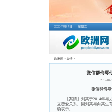
2026年8月7日
星期五
欧洲网
>
舆情
>
微信群侮辱他
2019-04-
微信群侮辱
【案情】刘某于2014年与丈
立恋爱关系。因刘某与向某生
确表示。