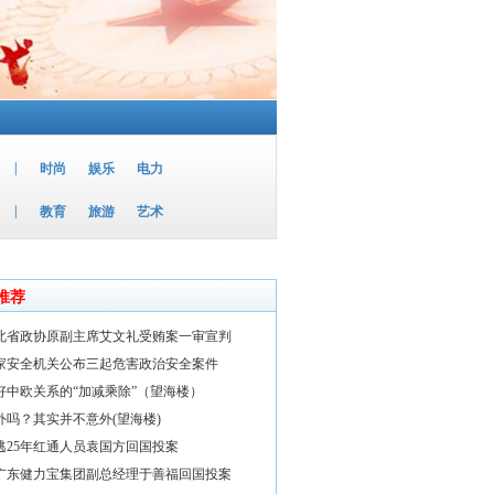
|
时尚
娱乐
电力
|
教育
旅游
艺术
推荐
北省政协原副主席艾文礼受贿案一审宣判
家安全机关公布三起危害政治安全案件
好中欧关系的“加减乘除”（望海楼）
外吗？其实并不意外(望海楼)
逃25年红通人员袁国方回国投案
广东健力宝集团副总经理于善福回国投案