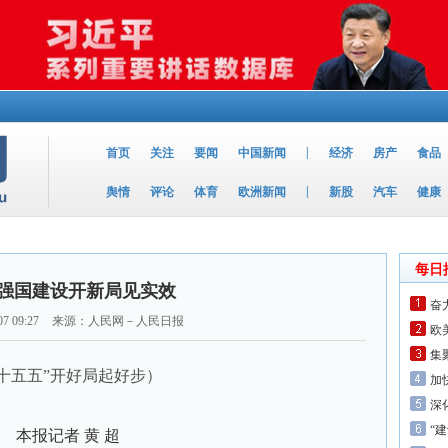
|
首页
关注
要闻
中国新闻
经济
房产
食品
|
舆情
评论
体育
欧洲新闻
新股
汽车
健康
每日
强国建设开新局见实效
奋
07 09:27
来源：人民网－人民日报
欧
集
十五五”开好局起好步）
加
深
“
本报记者 黄 超