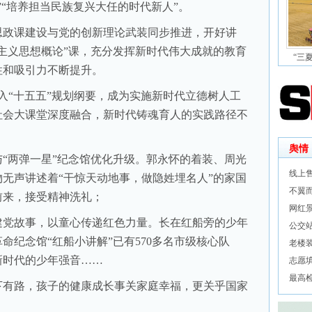
”“培养担当民族复兴大任的时代新人”。
政课建设与党的创新理论武装同步推进，开好讲
主义思想概论”课，充分发挥新时代伟大成就的教育
“三
性和吸引力不断提升。
入“十五五”规划纲要，成为实施新时代立德树人工
社会大课堂深度融合，新时代铸魂育人的实践路径不
舆情
两弹一星”纪念馆优化升级。郭永怀的着装、周光
线上
无声讲述着“干惊天动地事，做隐姓埋名人”的家国
不翼
前来，接受精神洗礼；
网红
党故事，以童心传递红色力量。长在红船旁的少年
公交
命纪念馆“红船小讲解”已有570多名市级核心队
老楼
响新时代的少年强音……
志愿
最高
有路，孩子的健康成长事关家庭幸福，更关乎国家