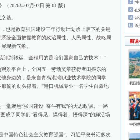
“
》（
2026年07月07日
第 01 版）
在
之基。
以
勇
年，也是教育强国建设三年行动计划承上启下的关键
育系统全面把握教育的政治属性、人民属性、战略属
图说
、展现新气象。
卸到转运，全程用的是咱们国家自己的技术！”
观景平台上，全国五一劳动奖章获得者田振东的
在他身边的，是来自青岛港湾职业技术学院的同学
我国
人不服输的劲头撑着。”港口机械专业一名学生自豪地
堂聚焦“强国建设 奋斗有我”的大思政课。一路
蓝图成了同学们“看得见、摸得着、悟得深”的鲜活场
中国
中国特色社会主义教育强国”。习近平总书记多次