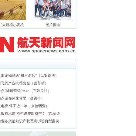
夏”大规模小麦机
图片报道
售出宠物能否“概不退款”（以案说法）
而飞的产业扶持资金（监督哨）
景点“滤镜营销”当止（百姓关注）
站点设在绿化带里（身边事）
装电梯 停工近一年（来信调查）
填报有承诺 滑档退费却成空？（以案说
检发布惩治知识产权恶意诉讼典型案例