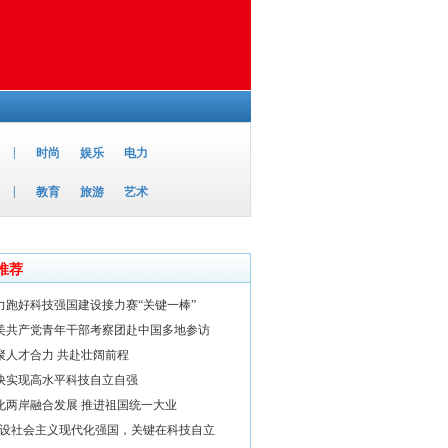
|
时尚
娱乐
电力
|
教育
旅游
艺术
推荐
力跑好科技强国建设接力赛“关键一棒”
美共产党青年干部考察团赴中国多地参访
聚人才合力 共赴壮阔前程
快实现高水平科技自立自强
化两岸融合发展 推进祖国统一大业
建设社会主义现代化强国，关键在科技自立