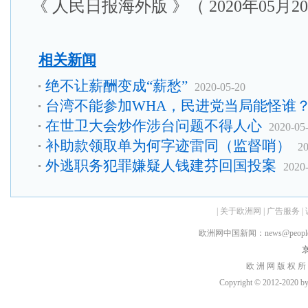
《 人民日报海外版 》（ 2020年05月20
相关新闻
绝不让薪酬变成“薪愁”
2020-05-20
台湾不能参加WHA，民进党当局能怪谁
在世卫大会炒作涉台问题不得人心
2020-05
补助款领取单为何字迹雷同（监督哨）
20
外逃职务犯罪嫌疑人钱建芬回国投案
2020
|
关于欧洲网
|
广告服务
|
欧洲网中国新闻：news@peopledai
京
欧 洲 网 版 权 所
Copyright © 2012-2020 by h