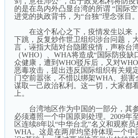
剑，意在沛公”，出于政党私利将防疫
的是在岛内外凸显台湾的所谓 “国际空
进党的执政背书，为“台独”理念张目
在这个私心之下，疫情发生以来，
下跳，反复炒作世卫组织涉台问题，
言，诬指大陆对台隐匿疫情，声称台
（WHO）、WHA将造成“国际防疫缺
众健康，遭到WHO驳斥后，又对WH
恶毒攻击，提出违反国际组织有关规
门空前嚣张，不惜以绑架WHA、损害
谋取一己政治私利。这一切，大家都
上。
台湾地区作为中国的一部分，其参
必须遵照一个中国原则处理。2009年至
区连续8年以“中华台北”名义和观察
WHA。这是在两岸均坚持体现一个中