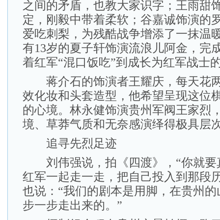
之间的矛盾，也教大家识字；王雨甜
定，刚毅中带着柔软；谷嘉诚饰演的
爱吃刺梨，为残酷战争增添了一抹温
有13岁的夏子轩饰演流浪儿阿金，完
着红军“混口饭吃”到成长为红军战士
蒋介石的饰演者王耀庆，每天花两
效化妆和头套造型，他希望呈现这位
的心境。林永健饰演贵州军阀王家烈
境、草莽气质和无奈感演绎得极具层
追寻先烈足迹
刘伟强说，拍《四渡》，“你就要
红军一起走一走，把自己投入到那段历
也说：“我们的剧本是用脚，在贵州的
步一步走出来的。”