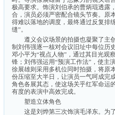
极高要求。饰演刘伯承的曹炳琨透露
合，演员必须严密配合镜头节奏。原
得难以落地的调度，最终通过反复排练
缝”。
遵义会议场景的拍摄也凝聚了主创
制刘伟强逐一核对会议旧址中每位历
邓小平为“视点人物”，通过其目光观
锋；刘伟强运用“预演工作法”，使主
徐展雄则采用多机位同时拍摄，将原
份压缩至大半日，让演员一气呵成完
角色各展其态，使这场关乎红军命运
有度的表演中高效完成。
塑造立体角色
这是刘烨第三次饰演毛泽东。为了