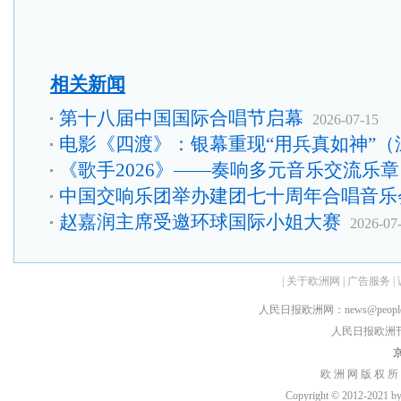
相关新闻
第十八届中国国际合唱节启幕
2026-07-15
电影《四渡》：银幕重现“用兵真如神”（
《歌手2026》——奏响多元音乐交流乐章
中国交响乐团举办建团七十周年合唱音乐
赵嘉润主席受邀环球国际小姐大赛
2026-07
|
关于欧洲网
|
广告服务
|
人民日报欧洲网：news@peopledai
人民日报欧洲刊：rmr
京
欧 洲 网 版 权 所
Copyright © 2012-2021 by h