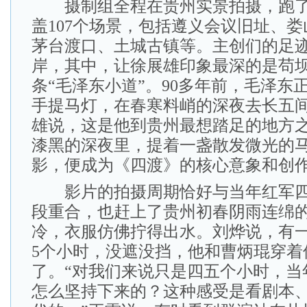
摄制组全程在贵州实景拍摄，跑了3
盖107个场景，包括遵义会议旧址、
茅台渡口、土城古镇等。主创们的足
岸，其中，让徐展雄印象最深的是苟
条“毛泽东小道”。90多年前，毛泽东
手提马灯，在春寒料峭的深夜去长五
雄说，这是他到贵州最想踏足的地方之
漆黑的深夜里，提着一盏散发微光的
影，便成为《四渡》的核心意象和创作
影片的拍摄周期恰好与当年红军四
段重合，也赶上了贵州初春阴雨连绵
冷，衣服仿佛拧得出水。刘烨说，有
5个小时，没遮没挡，他和曹炳琨穿着
了。“对我们来说只是四五个小时，当
怎么坚持下来的？这种感受是看剧本