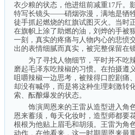
衣少粮的状态，他进组前减重17斤。
特写长镜头——硝烟弥漫，满地是牺
徒手抓起燃烧的红旗试图灭火。当时
在旗帜上涂了助燃的油，刘烨的手被
一刻，真实的疼痛与人物内心的悲愤
出的表情细腻而真实，被完整保留在
为了寻找人物细节，平时并不吃辣
磨起毛泽东吃辣椒的习惯。在拍摄遵
咀嚼辣椒一边思考，被辣得口腔剧痛
却没有喊停，而是将这种生理刺激转
索、酝酿爆发的状态。
饰演周恩来的王雷从造型进入角色
恩来蓄须，每天化妆时，造型师都要
根根为他贴上眉毛和胡须。王雷为角
动作，在他看来，这一时期周恩来最