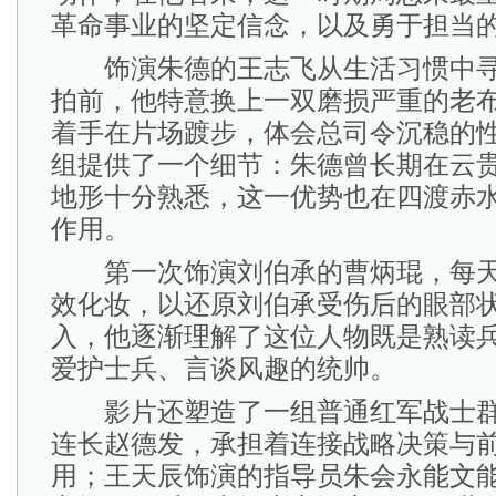
革命事业的坚定信念，以及勇于担当
饰演朱德的王志飞从生活习惯中寻
拍前，他特意换上一双磨损严重的老
着手在片场踱步，体会总司令沉稳的
组提供了一个细节：朱德曾长期在云
地形十分熟悉，这一优势也在四渡赤
作用。
第一次饰演刘伯承的曹炳琨，每天
效化妆，以还原刘伯承受伤后的眼部
入，他逐渐理解了这位人物既是熟读
爱护士兵、言谈风趣的统帅。
影片还塑造了一组普通红军战士群
连长赵德发，承担着连接战略决策与
用；王天辰饰演的指导员朱会永能文