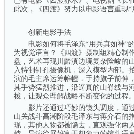
已有电影《四渡赤水》、电视剧《长
此次，《四渡》努力以电影语言重现“
创新电影手法
电影如何将毛泽东“用兵真如神”的
为视觉语言？《四渡》摄制组精心制
盘，艺术再现川黔滇边境复杂险峻的
入特制针孔摄像机，深入模型内部。
演的毛主席运筹帷幄，手持旗子前伸
其手势猛烈推进，沿逼真的山脊线与
梭，让观众理解战略不断变化的过程
影片还通过巧妙的镜头调度，通过
山关战斗高潮阶段毛泽东与蒋介石的
现，其他人物都被隐去，直观强化两
峙。导演徐展雄富于想象力的镜头语