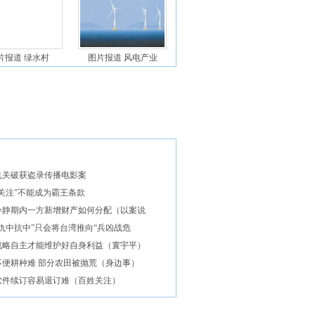
片报道 绿水村
图片报道 风电产业
机关破获盗录传播电影案
关注”不能成为霸王条款
冷静期内一方新增财产如何分配（以案说
仇中抗中”只会将台湾推向“兵凶战危
战略自主才能维护好自身利益（寰宇平）
不便耕种难 部分农田被抛荒（身边事）
软件续订容易退订难（百姓关注）