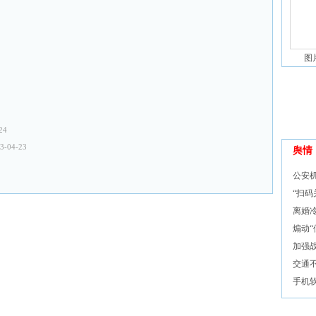
图
24
3-04-23
舆情
公安
“扫码
离婚
煽动“
加强
交通
手机