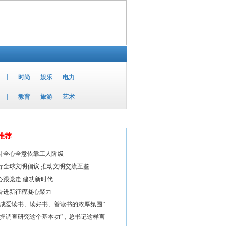
|
时尚
娱乐
电力
|
教育
旅游
艺术
推荐
持全心全意依靠工人阶级
行全球文明倡议 推动文明交流互鉴
心跟党走 建功新时代
奋进新征程凝心聚力
形成爱读书、读好书、善读书的浓厚氛围”
掌握调查研究这个基本功”，总书记这样言