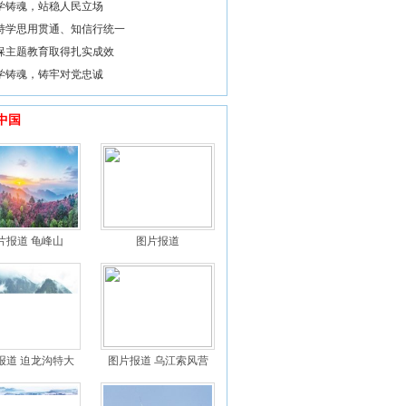
学铸魂，站稳人民立场
持学思用贯通、知信行统一
保主题教育取得扎实成效
学铸魂，铸牢对党忠诚
中国
片报道 龟峰山
图片报道
报道 迫龙沟特大
图片报道 乌江索风营