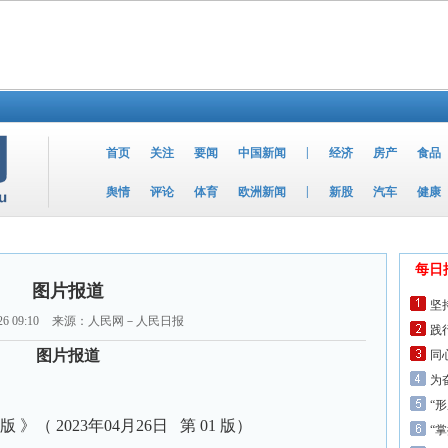
|
首页
关注
要闻
中国新闻
经济
房产
食品
|
舆情
评论
体育
欧洲新闻
新股
汽车
健康
每日
图片报道
坚
26 09:10
来源：人民网－人民日报
践
图片报道
同
为
“
》（ 2023年04月26日 第 01 版）
“