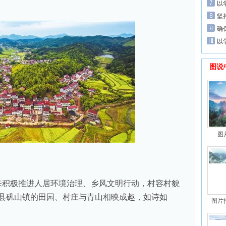
以
坚
确
以
图说
图
积极推进人居环境治理、乡风文明行动，村容村貌
江县矾山镇的田园、村庄与青山相映成趣，如诗如
图片